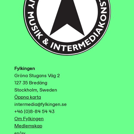
Fylkingen
Gröna Stugans Väg 2
127 35 Bredäng
Stockholm, Sweden
Öppna karta
intermedia@fylkingen.se
+46 (0)8-84 54 43
Om Fylkingen
Medlemskap
/
en
sv