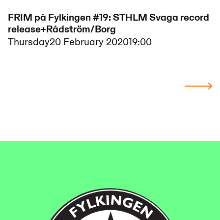
FRIM på Fylkingen #19: STHLM Svaga record
release+Rådström/Borg
Thursday
20 February 2020
19:00