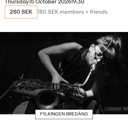
Thursday
15 October 2026
19:30
280 SEK
180 SEK
members + friends
FYLKINGEN BREDÄNG