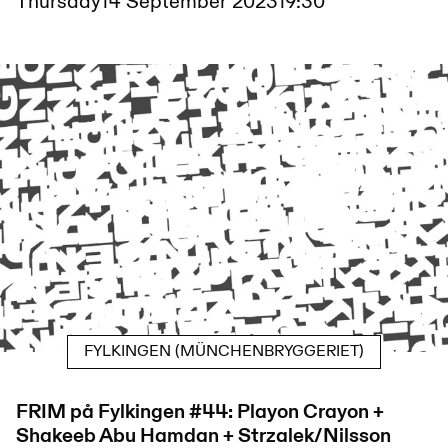
Thursday
14 September 2023
19:30
FYLKINGEN (MÜNCHENBRYGGERIET)
FRIM på Fylkingen #44: Playon Crayon +
Shakeeb Abu Hamdan + Strzalek/Nilsson