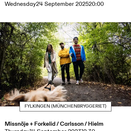
Wednesday
24 September 2025
20:00
FYLKINGEN (MÜNCHENBRYGGERIET)
Missnöje + Forkelid / Carlsson / Hielm