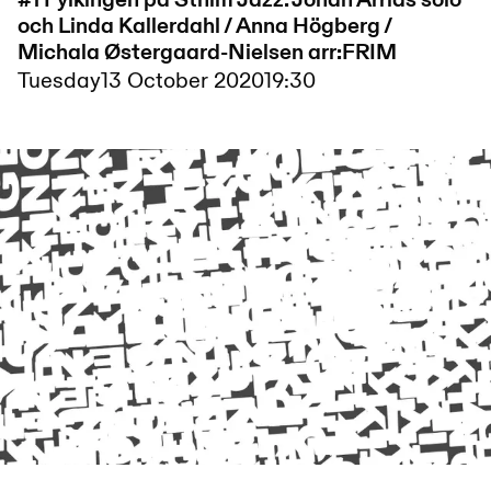
#1 Fylkingen på Sthlm Jazz. Johan Arrias solo
och Linda Kallerdahl / Anna Högberg /
Michala Østergaard-Nielsen arr:FRIM
Tuesday
13 October 2020
19:30