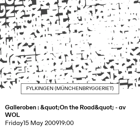
FYLKINGEN (MÜNCHENBRYGGERIET)
Galleroben : &quot;On the Road&quot; - av
WOL
Friday
15 May 2009
19:00