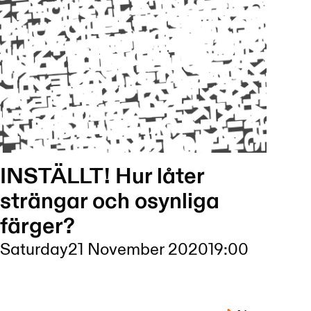
INSTÄLLT! Hur låter
strängar och osynliga
färger?
Saturday
21 November 2020
19:00