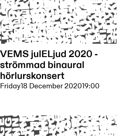
VEMS julELjud 2020 -
strömmad binaural
hörlurskonsert
Friday
18 December 2020
19:00