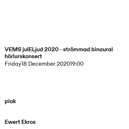
VEMS julELjud 2020 - strömmad binaural
hörlurskonsert
Friday
18 December 2020
19:00
piak
Ewert Ekros