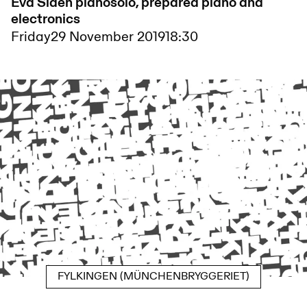
Eva Sidén pianosolo, prepared piano and
electronics
Friday
29 November 2019
18:30
FYLKINGEN (MÜNCHENBRYGGERIET)