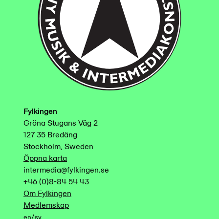
Fylkingen
Gröna Stugans Väg 2
127 35 Bredäng
Stockholm, Sweden
Öppna karta
intermedia@fylkingen.se
+46 (0)8-84 54 43
Om Fylkingen
Medlemskap
/
en
sv