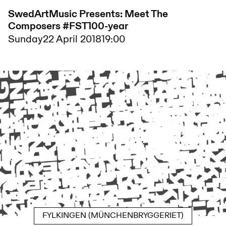
SwedArtMusic Presents: Meet The
Composers #FST100-year
Sunday
22 April 2018
19:00
FYLKINGEN (MÜNCHENBRYGGERIET)