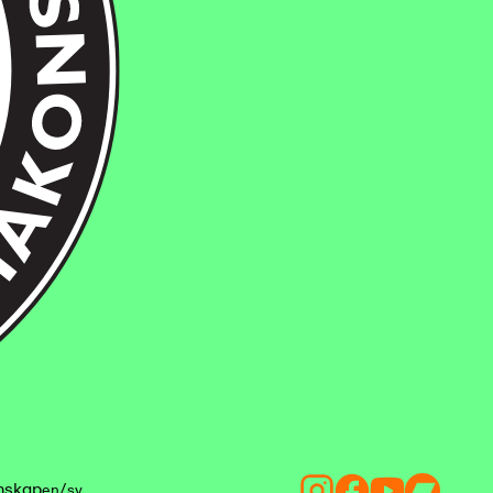
mskap
/
en
sv