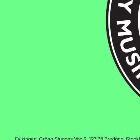
Fylkingen
.
Gröna Stugans Väg 2. 127 35 Bredäng. Stoc
/
en
sv
Fylkingen
.
Gröna Stugans Väg 2. 127 35 Bredäng. Stoc