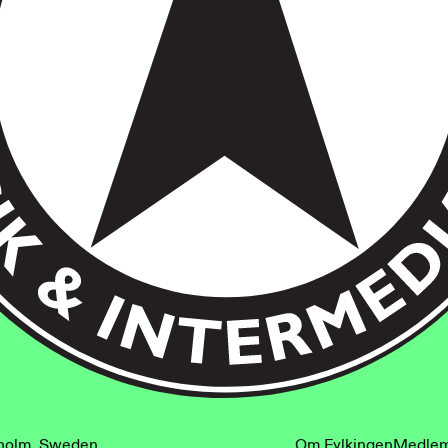
kholm, Sweden
kholm, Sweden
Om Fylkingen
Medle