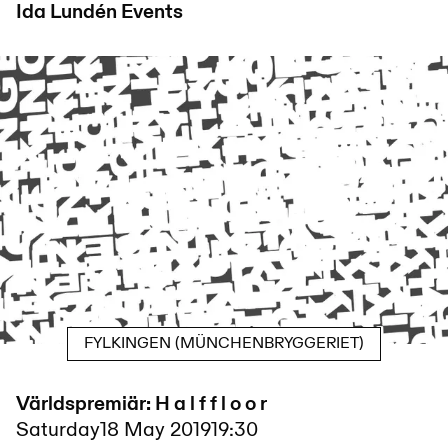
Ida Lundén
Events
FYLKINGEN (MÜNCHENBRYGGERIET)
Världspremiär: H a l f f l o o r
Saturday
18 May 2019
19:30