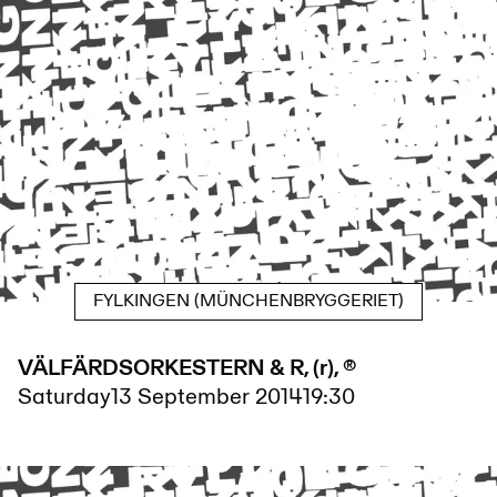
FYLKINGEN (MÜNCHENBRYGGERIET)
VÄLFÄRDSORKESTERN & R, (r), ®
Saturday
13 September 2014
19:30