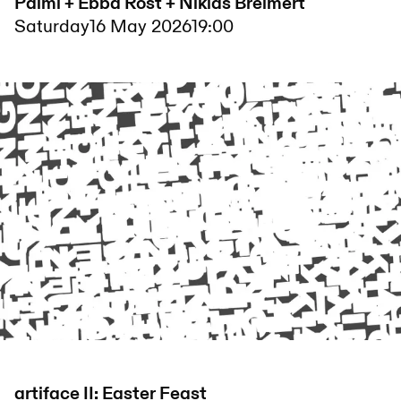
Palmi + Ebba Rost + Niklas Breimert
Saturday
16 May 2026
19:00
artiface II: Easter Feast