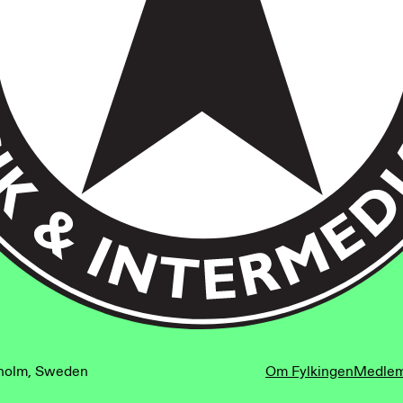
kholm, Sweden
kholm, Sweden
Om Fylkingen
Medle