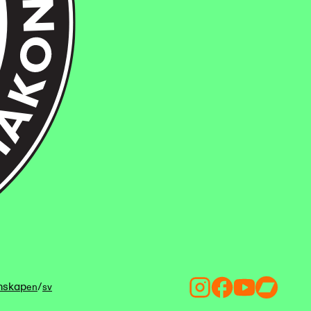
mskap
/
en
sv