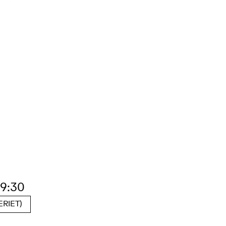
19:30
RIET)