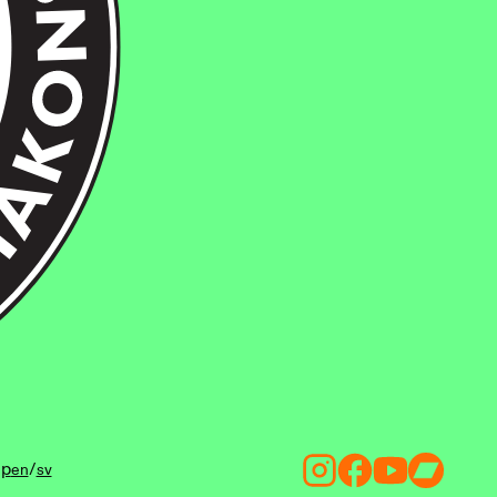
ip
/
en
sv