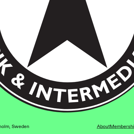
kholm, Sweden
kholm, Sweden
About
Membersh