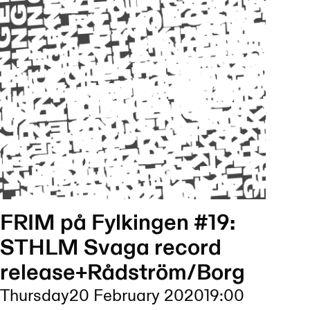
FRIM på Fylkingen #19:
STHLM Svaga record
release+Rådström/Borg
Thursday
20 February 2020
19:00