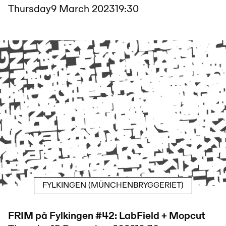
Thursday
9 March 2023
19:30
FYLKINGEN (MÜNCHENBRYGGERIET)
FRIM på Fylkingen #42: LabField + Mopcut