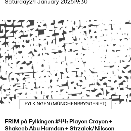
Saturday
24 January 2026
19:30
FYLKINGEN (MÜNCHENBRYGGERIET)
FRIM på Fylkingen #44: Playon Crayon +
Shakeeb Abu Hamdan + Strzalek/Nilsson