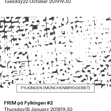
Tuesday
22 October 2019
19:30
FYLKINGEN (MÜNCHENBRYGGERIET)
FRIM på Fylkingen #2
Thursday
18 January 2018
19:30