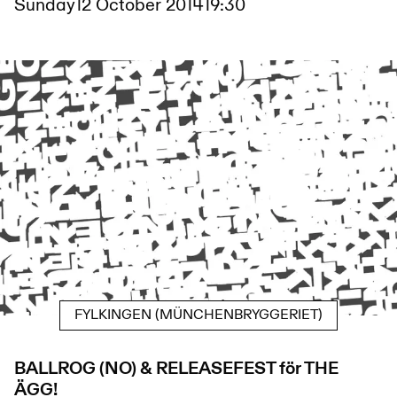
Sunday
12 October 2014
19:30
FYLKINGEN (MÜNCHENBRYGGERIET)
BALLROG (NO) & RELEASEFEST för THE
ÄGG!