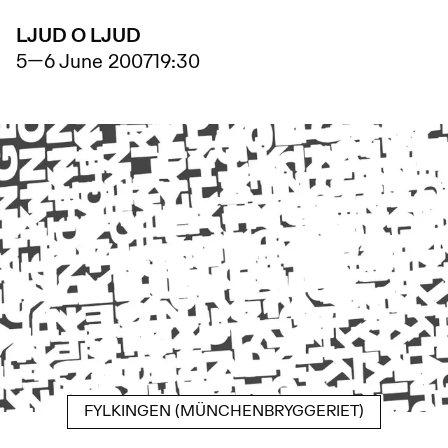
LJUD O LJUD
5
—
6 June 2007
19:30
FYLKINGEN (MÜNCHENBRYGGERIET)