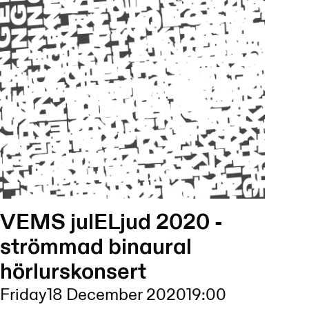
VEMS julELjud 2020 -
strömmad binaural
hörlurskonsert
Friday
18 December 2020
19:00