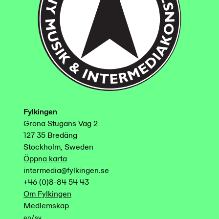
Fylkingen
Gröna Stugans Väg 2
127 35 Bredäng
Stockholm, Sweden
Öppna karta
intermedia@fylkingen.se
+46 (0)8-84 54 43
Om Fylkingen
Medlemskap
/
en
sv