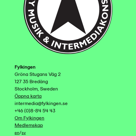
Fylkingen
Gröna Stugans Väg 2
127 35 Bredäng
Stockholm, Sweden
Öppna karta
intermedia@fylkingen.se
+46 (0)8-84 54 43
Om Fylkingen
Medlemskap
/
en
sv