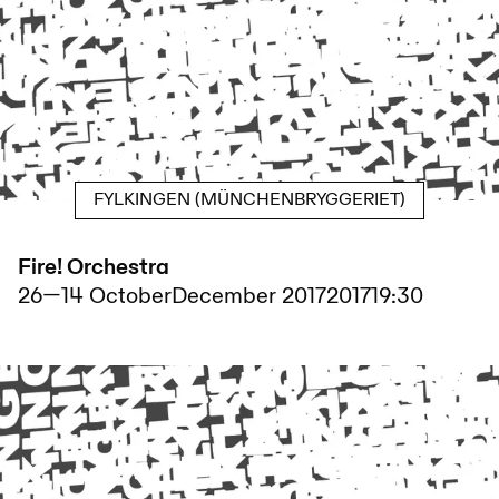
FYLKINGEN (MÜNCHENBRYGGERIET)
Fire! Orchestra
26
—
14
October
December
2017
2017
19:30