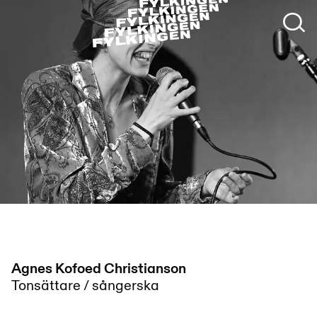
Agnes Kofoed Christianson
Tonsättare / sångerska