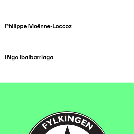
Philippe Moënne-Loccoz
Iñigo Ibaibarriaga