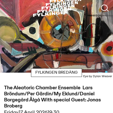
FYLKINGEN BREDÄNG
Eye by Dylan Weaver
The Aleatoric Chamber Ensemble Lars
Bröndum/Per Gärdin/My Eklund/Daniel
Borgegård Älgå With special Guest: Jonas
Broberg
Friday
17 April 2026
19:30