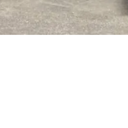
PENING
0
friends