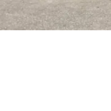
FYLKINGEN ABF O
11
—
12 September 2026
19:0
FYLKINGEN SVEAVÄGEN
450 SEK
300 SEK
members + 