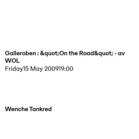
Galleroben : &quot;On the Road&quot; - av
WOL
Friday
15 May 2009
19:00
Wenche Tankred