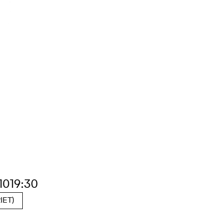
10
19:30
ET)