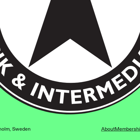
kholm, Sweden
kholm, Sweden
About
Membersh