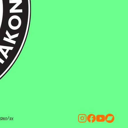
ip
/
en
sv