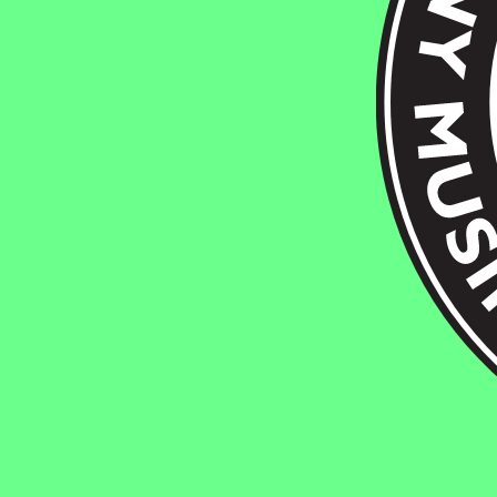
Fylkingen
.
Gröna Stugans Väg 2. 127 35 Bredäng. Stoc
/
en
sv