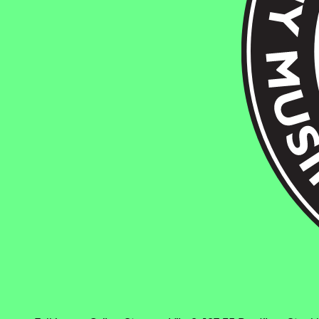
Fylkingen
.
Gröna Stugans Väg 2. 127 35 Bredäng. Stoc
/
en
sv