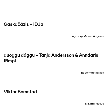
Gaskačázis – iDJa
Ingeborg Miriam Aagesen
duoggu dággu – Tanja Andersson & Ánndaris
Rimpi
Roger Wanhainen
Viktor Bomstad
Erik Brandsegg