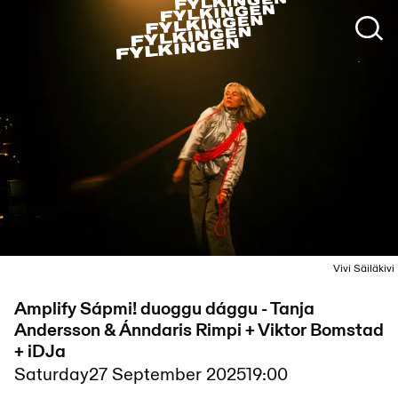
Vivi Säiläkivi
Amplify Sápmi! duoggu dággu - Tanja
Andersson & Ánndaris Rimpi + Viktor Bomstad
+ iDJa
Saturday
27 September 2025
19:00