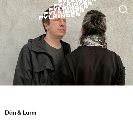
Dån & Larm (Ludvig Elbaus & Daniel M Karlsson)
Dån & Larm